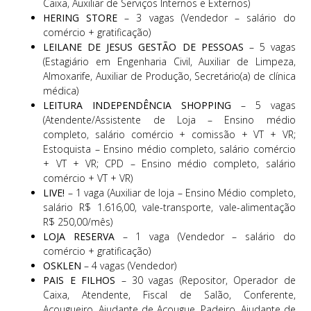
Caixa, Auxiliar de Serviços Internos e Externos)
HERING STORE
– 3 vagas (Vendedor – salário do
comércio + gratificação)
LEILANE DE JESUS GESTÃO DE PESSOAS
– 5 vagas
(Estagiário em Engenharia Civil, Auxiliar de Limpeza,
Almoxarife, Auxiliar de Produção, Secretário(a) de clínica
médica)
LEITURA INDEPENDÊNCIA SHOPPING
– 5 vagas
(Atendente/Assistente de Loja – Ensino médio
completo, salário comércio + comissão + VT + VR;
Estoquista – Ensino médio completo, salário comércio
+ VT + VR; CPD – Ensino médio completo, salário
comércio + VT + VR)
LIVE!
– 1 vaga (Auxiliar de loja – Ensino Médio completo,
salário R$ 1.616,00, vale-transporte, vale-alimentação
R$ 250,00/mês)
LOJA RESERVA
– 1 vaga (Vendedor – salário do
comércio + gratificação)
OSKLEN
– 4 vagas (Vendedor)
PAIS E FILHOS
– 30 vagas (Repositor, Operador de
Caixa, Atendente, Fiscal de Salão, Conferente,
Açougueiro, Ajudante de Açougue, Padeiro, Ajudante de