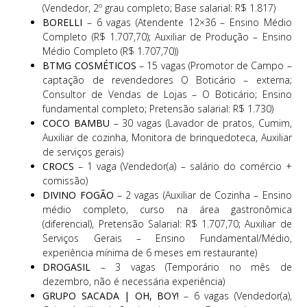
(Vendedor, 2º grau completo; Base salarial: R$ 1.817)
BORELLI
– 6 vagas (Atendente 12×36 – Ensino Médio
Completo (R$ 1.707,70); Auxiliar de Produção – Ensino
Médio Completo (R$ 1.707,70))
BTMG COSMÉTICOS
– 15 vagas (Promotor de Campo –
captação de revendedores O Boticário – externa;
Consultor de Vendas de Lojas – O Boticário; Ensino
fundamental completo; Pretensão salarial: R$ 1.730)
COCO BAMBU
– 30 vagas (Lavador de pratos, Cumim,
Auxiliar de cozinha, Monitora de brinquedoteca, Auxiliar
de serviços gerais)
CROCS
– 1 vaga (Vendedor(a) – salário do comércio +
comissão)
DIVINO FOGÃO
– 2 vagas (Auxiliar de Cozinha – Ensino
médio completo, curso na área gastronômica
(diferencial), Pretensão Salarial: R$ 1.707,70; Auxiliar de
Serviços Gerais – Ensino Fundamental/Médio,
experiência mínima de 6 meses em restaurante)
DROGASIL
– 3 vagas (Temporário no mês de
dezembro, não é necessária experiência)
GRUPO SACADA | OH, BOY!
– 6 vagas (Vendedor(a),