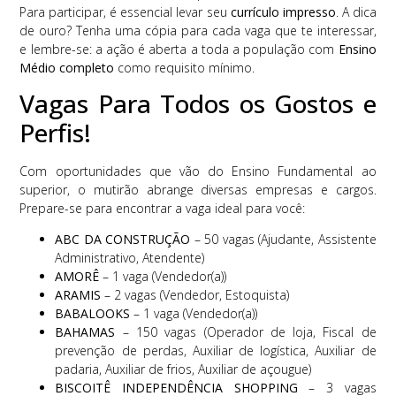
Para participar, é essencial levar seu
currículo impresso
. A dica
de ouro? Tenha uma cópia para cada vaga que te interessar,
e lembre-se: a ação é aberta a toda a população com
Ensino
Médio completo
como requisito mínimo.
Vagas Para Todos os Gostos e
Perfis!
Com oportunidades que vão do Ensino Fundamental ao
superior, o mutirão abrange diversas empresas e cargos.
Prepare-se para encontrar a vaga ideal para você:
ABC DA CONSTRUÇÃO
– 50 vagas (Ajudante, Assistente
Administrativo, Atendente)
AMORÊ
– 1 vaga (Vendedor(a))
ARAMIS
– 2 vagas (Vendedor, Estoquista)
BABALOOKS
– 1 vaga (Vendedor(a))
BAHAMAS
– 150 vagas (Operador de loja, Fiscal de
prevenção de perdas, Auxiliar de logística, Auxiliar de
padaria, Auxiliar de frios, Auxiliar de açougue)
BISCOITÊ INDEPENDÊNCIA SHOPPING
– 3 vagas