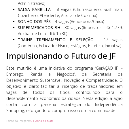
Administrativo)
SALSA PARRILLA
– 8 vagas (Churrasqueiro, Sushiman,
Cozinheiro, Atendente, Auxiliar de Cozinha)
SONHO DOS PÉS
– 4 vagas (Vendedora/Caixa)
SUPERMERCADOS BH
– 30 vagas (Repositor – R$ 1.779;
Auxiliar de Loja – R$ 1.730)
TRAINE TREINAMENTO E SELEÇÃO
– 17 vagas
(Comércio, Educador Físico, Estágios, Estética, Iniciativa)
Impulsionando o Futuro de JF
Este mutirão é uma iniciativa do programa ‘GerAÇÃO JF –
Emprego, Renda e Negócios’, da Secretaria de
Desenvolvimento Sustentável, Inovação e Competitividade. O
objetivo é claro: facilitar a inserção de trabalhadores em
vagas de todos os tipos, contribuindo para o
desenvolvimento econômico da cidade. Nesta edição, a ação
conta com a parceria estratégica do Independência
Shopping, reforçando o compromisso com a comunidade.
Fonte da imagem:
G1 Zona da Mata