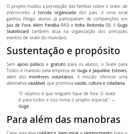
O projeto mudou a percepção das famílias sobre o skate: de
preconceito à
torcida organizada
dos pais. A cena local
ganhou fôlego: alunos já participaram de competições em
Juiz de Fora
,
Além Paraíba
(MG) e
Volta Redonda
(RJ). A
Guga
Skateboard
também atua na organização dos principais
eventos de skate do município.
Sustentação e propósito
Sem
apoio público
e
gratuito
para os alunos, o Skate para
Todos é mantido pela empresa de
Guga e Jaqueline Esteves
,
além dos
monitores voluntários
. A missão: oferecer uma
alternativa
saudável
, que promova
saúde, cultura e cidadania
.
“O objetivo é que ninguém fique de fora. O skate
é para todos e isso torna o projeto especial.” —
Guga
Para além das manobras
Cada aula leva
confiança
,
bem‑estar
e
pertencimento
para o