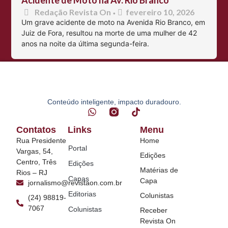
Acidente de Moto na Av. Rio Branco
Redação Revista On
fevereiro 10, 2026
•
Um grave acidente de moto na Avenida Rio Branco, em
Juiz de Fora, resultou na morte de uma mulher de 42
anos na noite da última segunda-feira.
Conteúdo inteligente, impacto duradouro.
Contatos
Links
Menu
Rua Presidente
Home
Portal
Vargas, 54,
Edições
Centro, Três
Edições
Matérias de
Rios – RJ
Capas
Capa
jornalismo@revistaon.com.br
Editorias
Colunistas
(24) 98819-
7067
Colunistas
Receber
Revista On