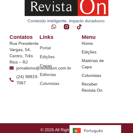
Conteúdo inteligente, impacto duradouro.
Contatos
Links
Menu
Rua Presidente
Home
Portal
Vargas, 54,
Edições
Centro, Três
Edições
Matérias de
Rios – RJ
Capas
Capa
jornalismo@revistaon.com.br
Editorias
Colunistas
(24) 98819-
7067
Colunistas
Receber
Revista On
© 2026 All Rights Reserved.
Português