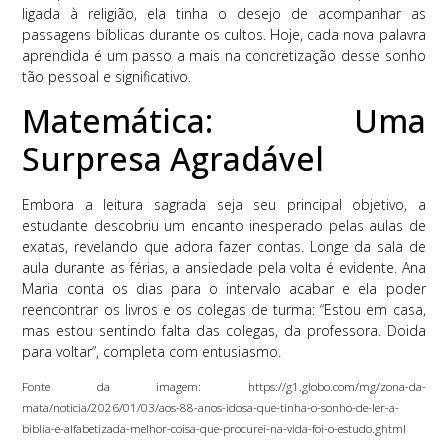
ligada à religião, ela tinha o desejo de acompanhar as
passagens bíblicas durante os cultos. Hoje, cada nova palavra
aprendida é um passo a mais na concretização desse sonho
tão pessoal e significativo.
Matemática: Uma
Surpresa Agradável
Embora a leitura sagrada seja seu principal objetivo, a
estudante descobriu um encanto inesperado pelas aulas de
exatas, revelando que adora fazer contas. Longe da sala de
aula durante as férias, a ansiedade pela volta é evidente. Ana
Maria conta os dias para o intervalo acabar e ela poder
reencontrar os livros e os colegas de turma: “Estou em casa,
mas estou sentindo falta das colegas, da professora. Doida
para voltar”, completa com entusiasmo.
Fonte da imagem: https://g1.globo.com/mg/zona-da-
mata/noticia/2026/01/03/aos-88-anos-idosa-que-tinha-o-sonho-de-ler-a-
biblia-e-alfabetizada-melhor-coisa-que-procurei-na-vida-foi-o-estudo.ghtml