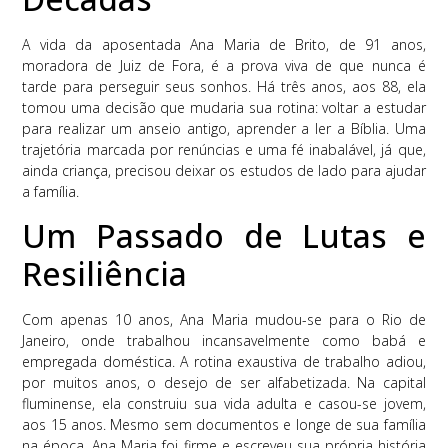
A vida da aposentada Ana Maria de Brito, de 91 anos,
moradora de Juiz de Fora, é a prova viva de que nunca é
tarde para perseguir seus sonhos. Há três anos, aos 88, ela
tomou uma decisão que mudaria sua rotina: voltar a estudar
para realizar um anseio antigo, aprender a ler a Bíblia. Uma
trajetória marcada por renúncias e uma fé inabalável, já que,
ainda criança, precisou deixar os estudos de lado para ajudar
a família.
Um Passado de Lutas e
Resiliência
Com apenas 10 anos, Ana Maria mudou-se para o Rio de
Janeiro, onde trabalhou incansavelmente como babá e
empregada doméstica. A rotina exaustiva de trabalho adiou,
por muitos anos, o desejo de ser alfabetizada. Na capital
fluminense, ela construiu sua vida adulta e casou-se jovem,
aos 15 anos. Mesmo sem documentos e longe de sua família
na época, Ana Maria foi firme e escreveu sua própria história