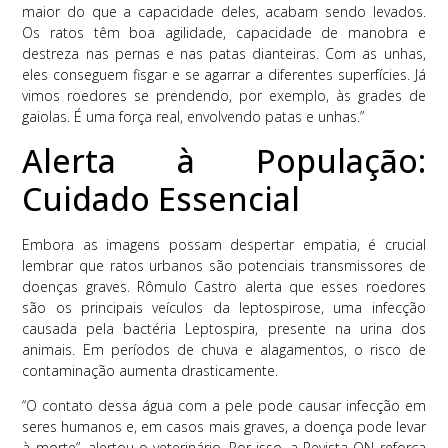
maior do que a capacidade deles, acabam sendo levados.
Os ratos têm boa agilidade, capacidade de manobra e
destreza nas pernas e nas patas dianteiras. Com as unhas,
eles conseguem fisgar e se agarrar a diferentes superfícies. Já
vimos roedores se prendendo, por exemplo, às grades de
gaiolas. É uma força real, envolvendo patas e unhas.”
Alerta à População:
Cuidado Essencial
Embora as imagens possam despertar empatia, é crucial
lembrar que ratos urbanos são potenciais transmissores de
doenças graves. Rômulo Castro alerta que esses roedores
são os principais veículos da leptospirose, uma infecção
causada pela bactéria Leptospira, presente na urina dos
animais. Em períodos de chuva e alagamentos, o risco de
contaminação aumenta drasticamente.
“O contato dessa água com a pele pode causar infecção em
seres humanos e, em casos mais graves, a doença pode levar
à morte”, alertou o veterinário. Por isso, a Revista ON reforça