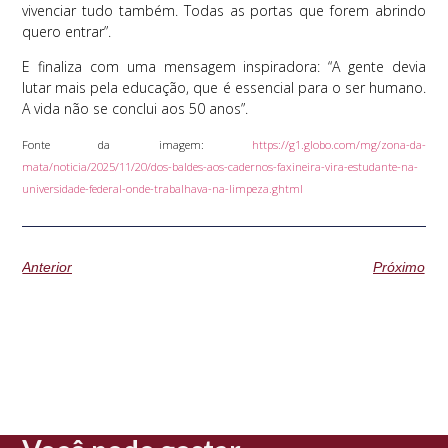
vivenciar tudo também. Todas as portas que forem abrindo
quero entrar”.
E finaliza com uma mensagem inspiradora: “A gente devia
lutar mais pela educação, que é essencial para o ser humano.
A vida não se conclui aos 50 anos”.
Fonte da imagem:
https://g1.globo.com/mg/zona-da-
mata/noticia/2025/11/20/dos-baldes-aos-cadernos-faxineira-vira-estudante-na-
universidade-federal-onde-trabalhava-na-limpeza.ghtml
Anterior
Próximo