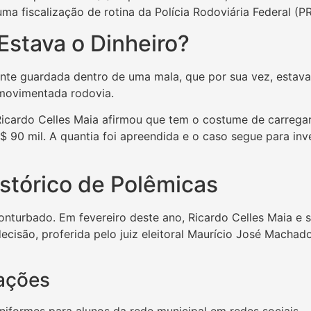
ma fiscalização de rotina da Polícia Rodoviária Federal (P
Estava o Dinheiro?
nte guardada dentro de uma mala, que por sua vez, estava
 movimentada rodovia.
Ricardo Celles Maia afirmou que tem o costume de carrega
$ 90 mil. A quantia foi apreendida e o caso segue para in
tórico de Polêmicas
 conturbado. Em fevereiro deste ano, Ricardo Celles Maia e
ecisão, proferida pelo juiz eleitoral Maurício José Machado
sações
iformes para alunos da rede municipal em redes sociais.