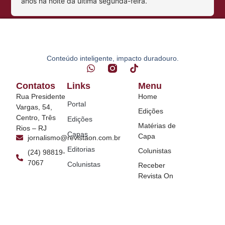
anos na noite da última segunda-feira.
Conteúdo inteligente, impacto duradouro.
Contatos
Links
Menu
Rua Presidente
Home
Portal
Vargas, 54,
Edições
Centro, Três
Edições
Matérias de
Rios – RJ
Capas
Capa
jornalismo@revistaon.com.br
Editorias
Colunistas
(24) 98819-
7067
Colunistas
Receber
Revista On